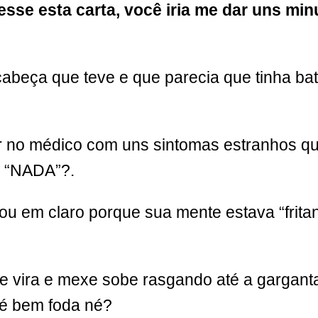
esse esta carta, você iria me dar uns
min
abeça que teve e que parecia que tinha bat
ar no médico com uns sintomas estranhos qu
a “NADA”?.
sou em claro porque sua mente estava “frit
 vira e mexe sobe rasgando até a garganta
l é bem foda né?