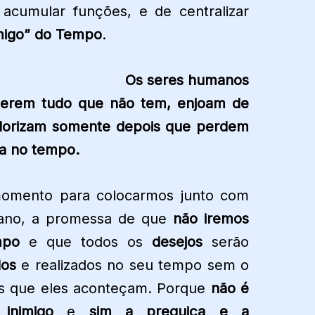
 acumular funções, e de centralizar
migo” do Tempo
.
Os seres humanos
erem tudo que não tem, enjoam de
lorizam somente depois que perdem
a no tempo.
momento para colocarmos junto com
e ano, a promessa de que
não iremos
mpo
e que todos os
desejos
serão
dos
e realizados no seu tempo sem o
tes que eles aconteçam. Porque
não é
inimigo
e
sim
a preguiça e a