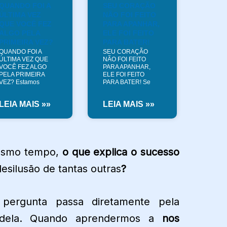
QUANDO FOI A
SEU CORAÇÃO
ÚLTIMA VEZ
NÃO FOI FEITO
QUE VOCÊ FEZ
PARA APANHAR,
ALGO PELA
ELE FOI FEITO
PRIMEIRA VEZ?
PARA BATER!
QUANDO FOI A
SEU CORAÇÃO
ÚLTIMA VEZ QUE
NÃO FOI FEITO
VOCÊ FEZ ALGO
PARA APANHAR,
PELA PRIMEIRA
ELE FOI FEITO
VEZ? Estamos
PARA BATER! Se
LEIA MAIS »»
LEIA MAIS »»
esmo tempo,
o que explica o sucesso
esilusão de tantas outras
?
pergunta passa diretamente pela
 dela. Quando aprendermos a
nos