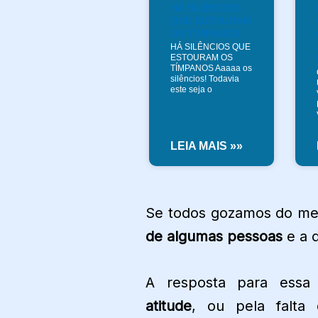
HÁ SILÊNCIOS
QUE ESTOURAM
OS TÍMPANOS
HÁ SILÊNCIOS QUE
ESTOURAM OS
TÍMPANOS Aaaaa os
silêncios! Todavia
este seja o
LEIA MAIS »»
Se todos gozamos do m
de algumas pessoas
e a d
A resposta para essa 
atitude
, ou pela falta