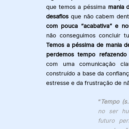
que temos a péssima
mania 
desafios
que não cabem dentr
com pouca “acabativa” e no
não conseguimos concluir 
Temos a péssima de mania de
perdemos tempo refazendo
com uma comunicação clar
construído a base da confian
estresse e da frustração de n
“
Tempo (s.
no ser hu
futuro
per