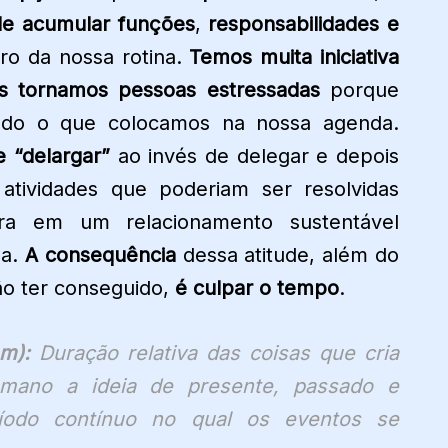
de acumular funções
,
responsabilidades e
o da nossa rotina.
Temos muita iniciativa
s tornamos pessoas estressadas
porque
tudo o que colocamos na nossa agenda.
 “delargar”
ao invés de delegar e depois
atividades que poderiam ser resolvidas
a em um relacionamento sustentável
ça.
A
consequência
dessa atitude, além do
ão ter conseguido,
é culpar o tempo
.
m):
Duração relativa das coisas que cria
mano a ideia de presente, passado e
íodo contínuo no qual os eventos se