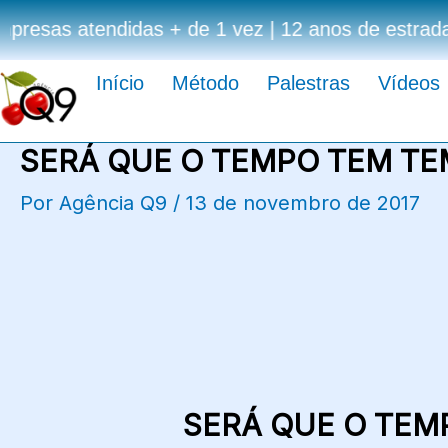
Ir
🟢 Mais de 323 mil pessoas impactadas | +1.077 h
para
o
Início
Método
Palestras
Vídeos
conteúdo
SERÁ QUE O TEMPO TEM TE
Por
Agência Q9
/
13 de novembro de 2017
SERÁ QUE O TEM