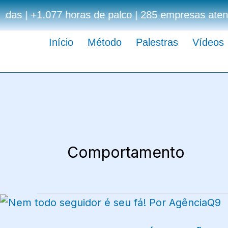
Ir
as | +1.077 horas de palco | 285 empresas atendid
para
o
Início
Método
Palestras
Vídeos
conteúdo
Comportamento
NEM
TODO