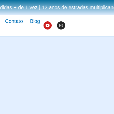
as + de 1 vez | 12 anos de estradas multiplicando
Contato
Blog
Y
I
o
n
u
s
t
t
u
a
b
g
e
r
a
m