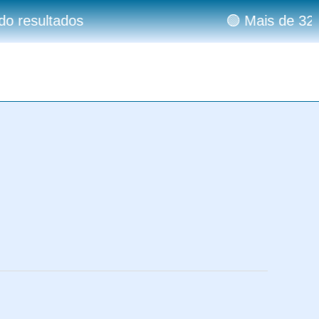
 resultados
🟢 Mais de 323 m