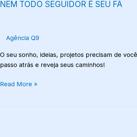
NEM TODO SEGUIDOR É SEU FÃ
SEGUIDOR
É
SEU
FÃ
Agência Q9
O seu sonho, ideias, projetos precisam de voc
passo atrás e reveja seus caminhos!
Read More »
CELULAR,
TECNOLOGIA
COM