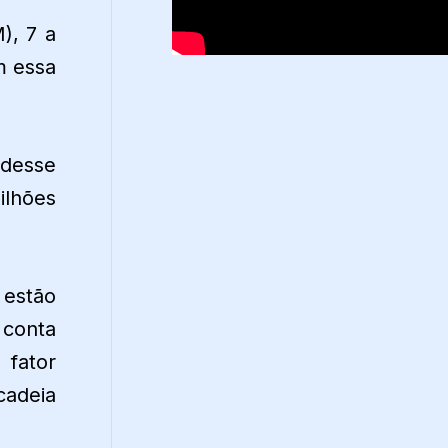
), 7 a
m essa
desse
ilhões
 estão
 conta
fator
cadeia