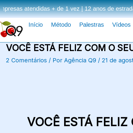
Ir
🟢 Mais de 323 mil pessoas impactadas | +1.077 
para
o
Início
Método
Palestras
Vídeos
conteúdo
VOCÊ ESTÁ FELIZ COM O SE
2 Comentários
/ Por
Agência Q9
/
21 de agos
VOCÊ ESTÁ FELIZ