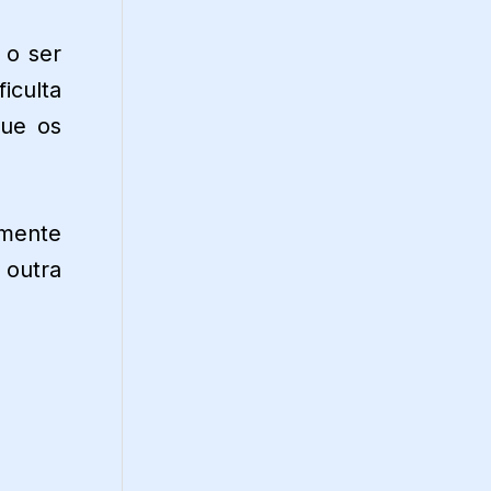
 o ser
iculta
que os
amente
 outra