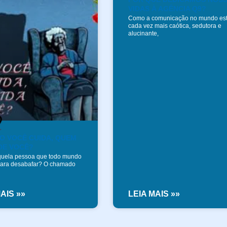
VIDAS À AGÊNCIA Q9?
Como a comunicação no mundo es
cada vez mais caótica, sedutora e
alucinante,
O VOCÊ CUIDA, QUEM
DE VOCÊ?
quela pessoa que todo mundo
para desabafar? O chamado
AIS »»
LEIA MAIS »»