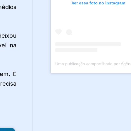
Ver essa foto no Instagram
médios
deixou
vel na
bem. E
recisa
SAS