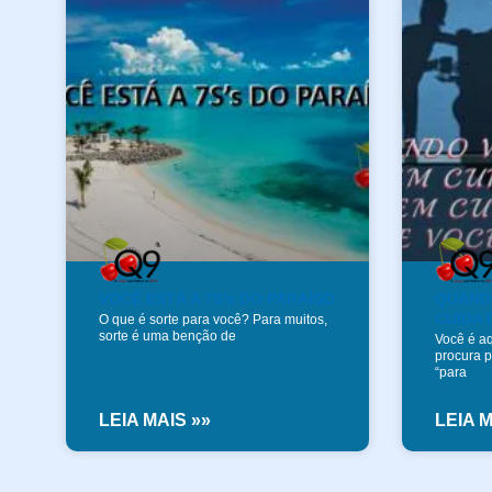
VOCÊ ESTÁ A 7S’s DO PARAÍSO
QUAND
CUIDA 
O que é sorte para você? Para muitos,
sorte é uma benção de
Você é a
procura 
“para
LEIA MAIS »»
LEIA M